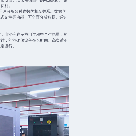
的便利。
便用户分析各种参数的相互关系。数据含
 格式文件等功能，可全面分析数据。通过
时，电池会在充放电过程中产生热量，如
设计，能够确保设备在长时间、高负荷的
稳定运行。