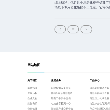
综上所述，亿昇达中压老化柜凭借其广
场景下专用老化柜的不二之选。它将为
网站地图
关于我们
集团业务
产品中心
集团简介
电池检测设备制造
电池老化测试设备
发展历程
特种&方形电池制造
电池分容检测设备
企业文化
锂电二手设备交易
电池压力化成设备
荣誉资质
电池分容检测中心
电池综合性能测试
合作伙伴
新能源产业交易中心
PACK模组EOL