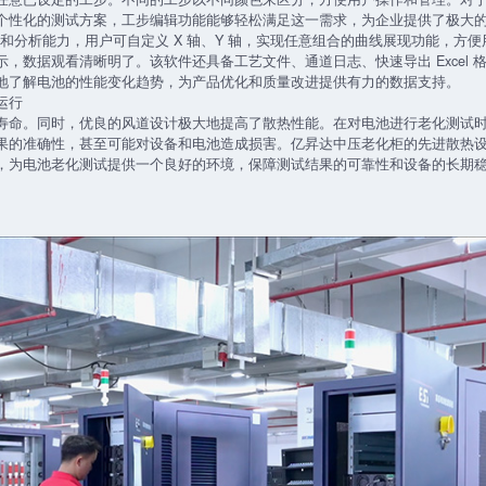
个性化的测试方案，工步编辑功能能够轻松满足这一需求，为企业提供了极大
和分析能力，用户可自定义 X 轴、Y 轴，实现任意组合的曲线展现功能，方
，数据观看清晰明了。该软件还具备工艺文件、通道日志、快速导出 Excel
地了解电池的性能变化趋势，为产品优化和质量改进提供有力的数据支持。
运行
寿命。同时，优良的风道设计极大地提高了散热性能。在对电池进行老化测试
果的准确性，甚至可能对设备和电池造成损害。亿昇达中压老化柜的先进散热
，为电池老化测试提供一个良好的环境，保障测试结果的可靠性和设备的长期