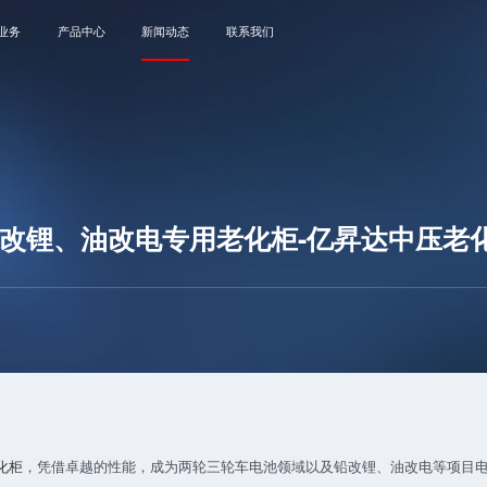
业务
产品中心
新闻动态
联系我们
设备制造
电池老化测试设备
集团动态
联系我们
形电池制造
电池分容检测设备
产品资讯
招贤纳士
设备交易
电池压力化成设备
展会活动
售后服务
检测中心
电池综合性能测试设备
业交易中心
PACK模组EOL综合测试设备
改锂、油改电专用老化柜-亿昇达中压老
ACK中心
便携式电池组均衡检测仪
能产业中心
方形铝壳磷酸铁锂电芯
设EPC总包
动力/储能/铅改锂/油改电电池
储充一体化
车租换电
化柜
，凭借卓越的性能，成为两轮三轮车电池领域以及铅改锂、油改电等项目