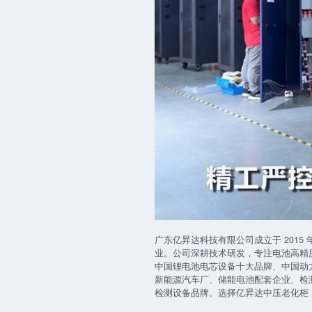
广东亿昇达科技有限公司成立于 201
业。公司深耕技术研发，专注电池高精
中国锂电池电芯设备十大品牌、中国动
新能源汽车厂、储能电池配套企业、检
检测设备品牌。选择亿昇达中压老化柜