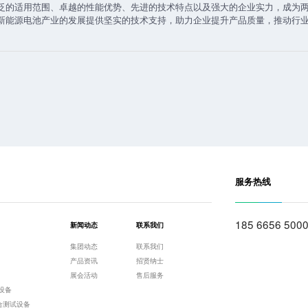
泛的适用范围、卓越的性能优势、先进的技术特点以及强大的企业实力，成为
新能源电池产业的发展提供坚实的技术支持，助力企业提升产品质量，推动行
服务热线
185 6656 500
新闻动态
联系我们
集团动态
联系我们
产品资讯
招贤纳士
展会活动
售后服务
设备
综合测试设备