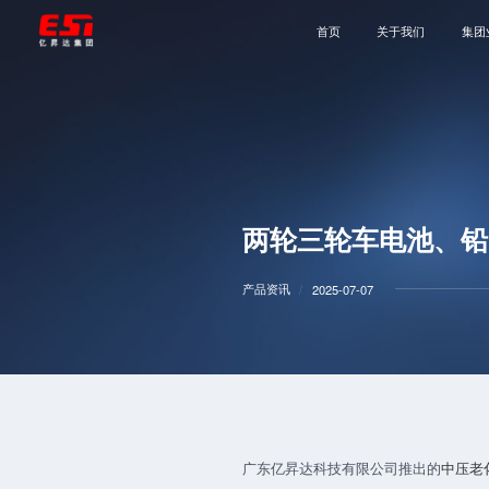
首页
关于我们
集团
集团简介
电池检测
发展历程
特种&方
企业文化
锂电二手
荣誉资质
电池分容
合作伙伴
新能源产
两轮三轮车电池、铅
电池共享P
国际低碳数
产品资讯
/
2025-07-07
电池整厂建
工商业光
两轮三轮
广东亿昇达科技有限公司推出的
中压老
​