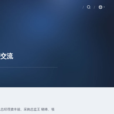
研交流
总经理龚丰兢、采购总监王 晓锋、项