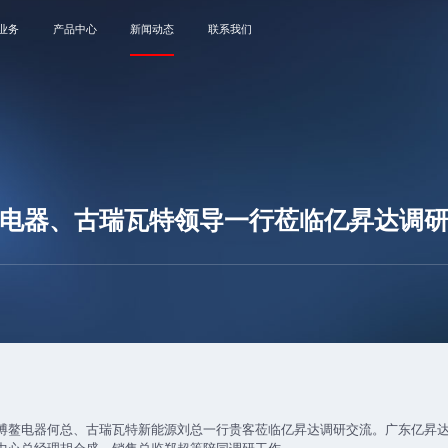
业务
产品中心
新闻动态
联系我们
设备制造
电池老化测试设备
集团动态
联系我们
形电池制造
电池分容检测设备
产品资讯
招贤纳士
设备交易
电池压力化成设备
展会活动
售后服务
检测中心
电池综合性能测试设备
业交易中心
PACK模组EOL综合测试设备
电器、古瑞瓦特领导一行莅临亿昇达调
ACK中心
便携式电池组均衡检测仪
能产业中心
方形铝壳磷酸铁锂电芯
设EPC总包
动力/储能/铅改锂/油改电电池
储充一体化
车租换电
博鳌电器何总、古瑞瓦特新能源刘总一行贵客莅临亿昇达调研交流。广东亿昇达
中心总经理胡会盛、销售总监郑超等陪同调研工作。