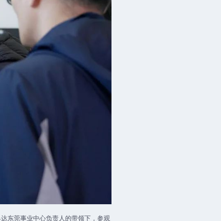
昇达东莞事业中心负责人的带领下，参观