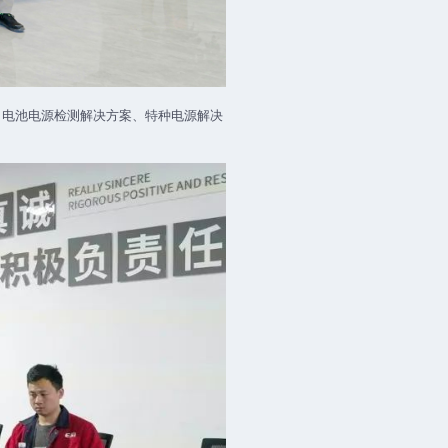
、电池电源检测解决方案、特种电源解决