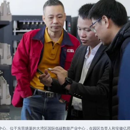
中心、位于东莞塘厦的大湾区国际低碳数能产业中心，在园区负责人和安徽亿