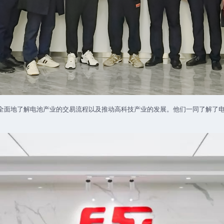
全面地了解电池产业的交易流程以及推动高科技产业的发展。他们一同了解了