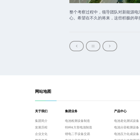
整个考察过程中，领导团队对新能源电
心。希望在不久的将来，这些积极的举
网站地图
关于我们
集团业务
产品中心
集团简介
电池检测设备制造
电池老化测试设备
发展历程
特种&方形电池制造
电池分容检测设备
企业文化
锂电二手设备交易
电池压力化成设备