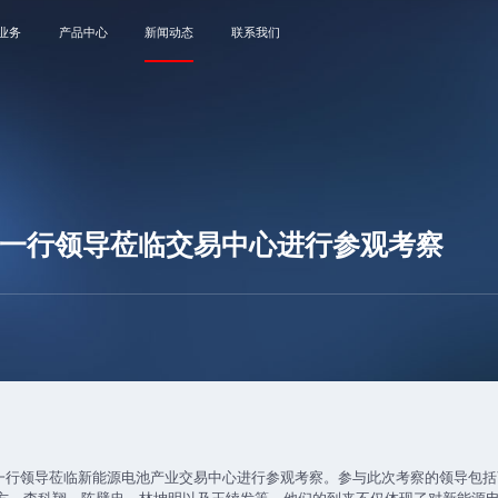
业务
产品中心
新闻动态
联系我们
设备制造
电池老化测试设备
集团动态
联系我们
形电池制造
电池分容检测设备
产品资讯
招贤纳士
设备交易
电池压力化成设备
展会活动
售后服务
检测中心
电池综合性能测试设备
业交易中心
PACK模组EOL综合测试设备
一行领导莅临交易中心进行参观考察
ACK中心
便携式电池组均衡检测仪
能产业中心
方形铝壳磷酸铁锂电芯
设EPC总包
动力/储能/铅改锂/油改电电池
储充一体化
车租换电
商会一行领导莅临新能源电池产业交易中心进行参观考察。参与此次考察的领导包
方、李科翔、陈壁忠、林坤明以及王续发等。他们的到来不仅体现了对新能源