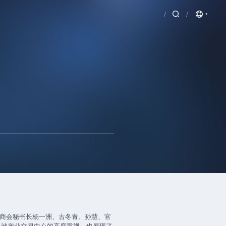
括商会秘书长杨一洲、古冬青、孙慧、官
电池产业交易中心的高度重视，也展现了