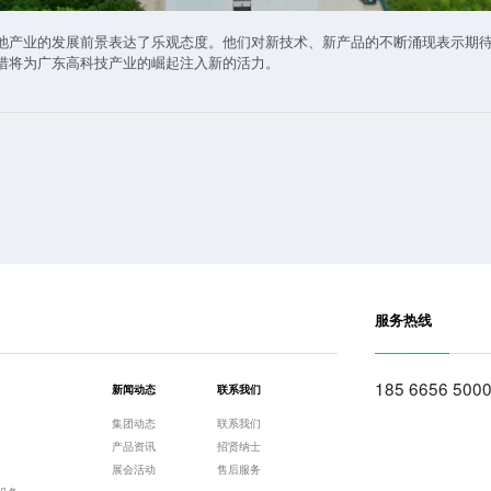
池产业的发展前景表达了乐观态度。他们对新技术、新产品的不断涌现表示期
措将为广东高科技产业的崛起注入新的活力。
服务热线
185 6656 500
新闻动态
联系我们
集团动态
联系我们
产品资讯
招贤纳士
展会活动
售后服务